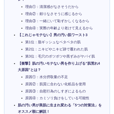
理由①：清潔感がなさそうだから
理由②：頼りなさそうに感じるから
理由③：一緒にいて恥ずかしくなるから
理由④：実際の年齢より老けて見えるから
【これじゃモテない】男の汚い肌ワースト3
第1位：脂ギッシュなベタベタの肌
第2位：ニキビやニキビ跡で覆われた肌
第3位：毛穴のポツポツや黒ずみがヤバイ肌
【衝撃】肌の汚いモテない男を作り上げる”肌荒れ4
大原因”とは？
原因①：水分摂取量の不足
原因②：肌質に合わない化粧品を使用
原因③：自慰行為のしすぎによるもの
原因④：カミソリ負けをしている可能性
肌の汚い男が美肌に生まれ変わる「5つの対策法」を
オススメ順に解説！