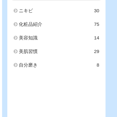
ニキビ
30
化粧品紹介
75
美容知識
14
美肌習慣
29
自分磨き
8