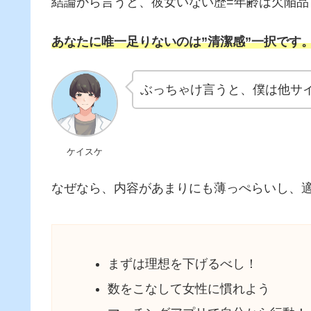
結論から言うと、彼女いない歴=年齢は欠陥品
あなたに唯一足りないのは”清潔感”一択です
ぶっちゃけ言うと、僕は他サ
ケイスケ
なぜなら、内容があまりにも薄っぺらいし、
まずは理想を下げるべし！
数をこなして女性に慣れよう