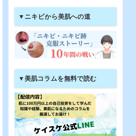
▼ニキビから美肌への道
▼美肌コラムを無料で読む