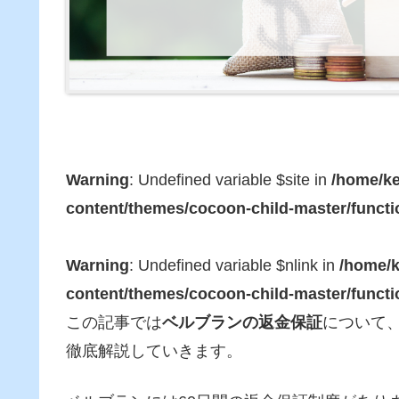
Warning
: Undefined variable $site in
/home/ke
content/themes/cocoon-child-master/funct
Warning
: Undefined variable $nlink in
/home/k
content/themes/cocoon-child-master/funct
この記事では
ベルブランの返金保証
について
徹底解説していきます。