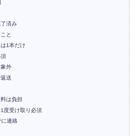
回
完了済み
ること
は1本だけ
必須
対象外
で返送
数料は負担
1度受け取り必須
でに連絡