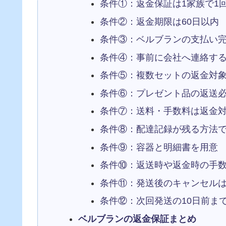
条件①：返金保証は1家族で1
条件②：返金期限は60日以内
条件③：ベルブランの支払い
条件④：事前に会社へ連絡す
条件⑤：複数セットの返金対象
条件⑥：プレゼント品の返送
条件⑦：送料・手数料は返金
条件⑧：配達記録が残る方法
条件⑨：容器と明細書を用意
条件⑩：返送時や返金時の手
条件⑪：発送後のキャンセルは
条件⑫：次回発送の10日前ま
ベルブランの返金保証まとめ