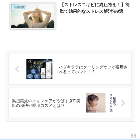
【ストレスニキビに終止符を！】簡
美肌習慣
単で効果的なストレス解消法9選
ハダキララはクーリングオフが適用さ
れるってホント！？
浜辺美波のスキンケアがやばすぎ!?美
肌の秘訣や愛用コスメとは!?