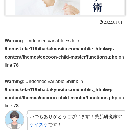
2022.01.01
Warning
: Undefined variable $site in
/home/keke11/bihadakyositu.com/public_html/wp-
content/themes/cocoon-child-master/functions.php
on
line
78
Warning
: Undefined variable $nlink in
/home/keke11/bihadakyositu.com/public_html/wp-
content/themes/cocoon-child-master/functions.php
on
line
78
いつもありがとうございます！美肌研究家の
ケイスケ
です！