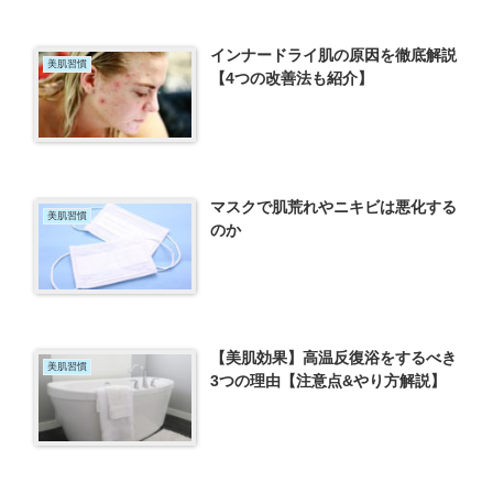
インナードライ肌の原因を徹底解説
美肌習慣
【4つの改善法も紹介】
マスクで肌荒れやニキビは悪化する
美肌習慣
のか
【美肌効果】高温反復浴をするべき
美肌習慣
3つの理由【注意点&やり方解説】