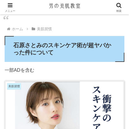
メニュー
検索
ホーム
美肌習慣
石原さとみのスキンケア術が超ヤバか
った件について
一部ADを含む
美肌習慣